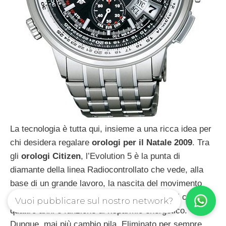
La tecnologia è tutta qui, insieme a una ricca idea per
chi desidera regalare
orologi per il Natale 2009
. Tra
gli
orologi Citizen
, l’Evolution 5 è la punta di
diamante della linea Radiocontrollato che vede, alla
base di un grande lavoro, la nascita del movimento
Eco Drive a carica luce infinita con riserva di carica di
Vuoi pubblicare sul nostro network?
quattro anni e funzione di risparmio energetico.
Dunque, mai più cambio pila. Eliminato per sempre