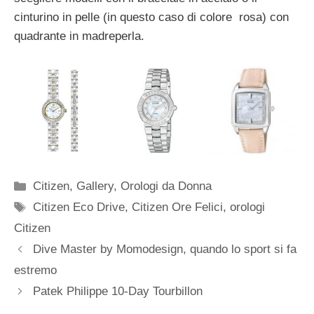
cinturino in pelle (in questo caso di colore rosa) con
quadrante in madreperla.
Categorie
Citizen
,
Gallery
,
Orologi da Donna
Tag
Citizen Eco Drive
,
Citizen Ore Felici
,
orologi
Citizen
Navigazione
Dive Master by Momodesign, quando lo sport si fa
articolo
estremo
Patek Philippe 10-Day Tourbillon