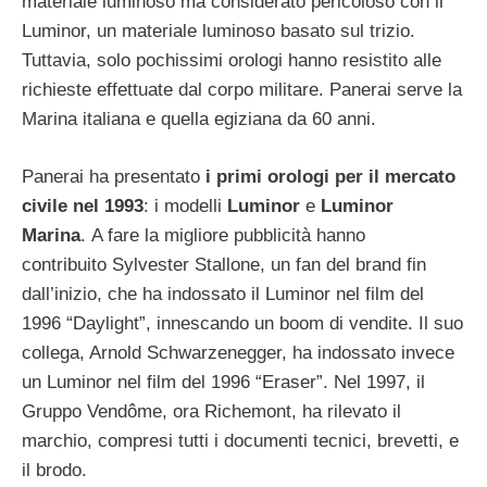
materiale luminoso ma considerato pericoloso con il
Luminor, un materiale luminoso basato sul trizio.
Tuttavia, solo pochissimi orologi hanno resistito alle
richieste effettuate dal corpo militare. Panerai serve la
Marina italiana e quella egiziana da 60 anni.
Panerai ha presentato
i primi orologi per il mercato
civile nel 1993
: i modelli
Luminor
e
Luminor
Marina
.
A fare la migliore pubblicità hanno
contribuito
Sylvester Stallone, un fan del brand fin
dall’inizio, che ha indossato il Luminor nel film del
1996 “Daylight”, innescando un boom di vendite.
Il suo
collega, Arnold Schwarzenegger, ha indossato invece
un Luminor nel film del 1996 “Eraser”.
Nel 1997, il
Gruppo Vendôme, ora Richemont, ha rilevato il
marchio, compresi tutti i documenti tecnici, brevetti, e
il brodo.