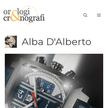
Vai
al
ME
contenuto
Alba D'Alberto