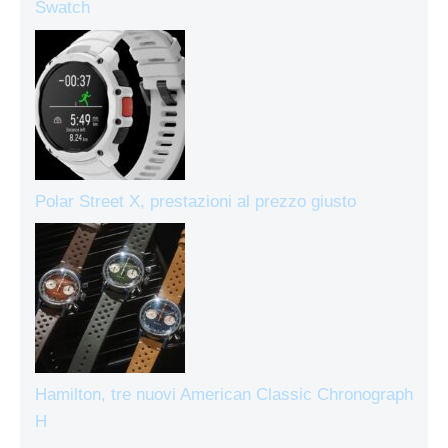
Swatch
Polar Street X, prestazioni al prezzo giusto
Hamilton, tre nuovi American Classic Chronograph
H