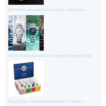
Off-White presenta la sua prima collezione
Grand Seiko Evolution 9, nuove referenze 2026
Royal Pop, il fenomeno Audemars Piguet x