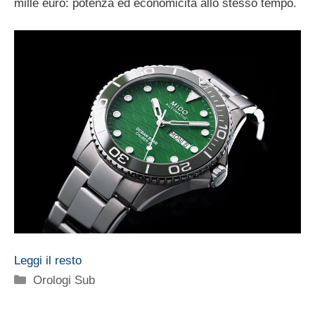
mille euro: potenza ed economicità allo stesso tempo.
Leggi il resto
Categorie
Orologi Sub