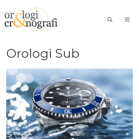
Vai
al
ME
contenuto
Orologi Sub