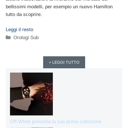
bellissimi modelli, per esempio un nuovo Hamilton
tutto da scoprire.
Leggi il resto
Categorie
Orologi Sub
+ LEGGI TUTTO
Off-White presenta la sua prima collezione