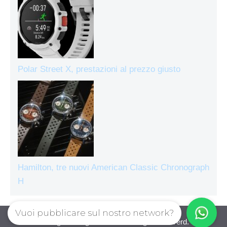
Polar Street X, prestazioni al prezzo giusto
Hamilton, tre nuovi American Classic Chronograph
H
Vuoi pubblicare sul nostro network?
Orologiecronografi © 2026. All right reserverd.