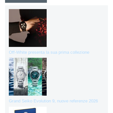
Off-White presenta la sua prima collezione
Grand Seiko Evolution 9, nuove referenze 2026