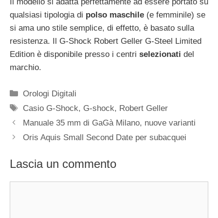
Il modello si adatta perfettamente ad essere portato su
qualsiasi tipologia di
polso maschile
(e femminile) se
si ama uno stile semplice, di effetto, è basato sulla
resistenza. Il G-Shock Robert Geller G-Steel Limited
Edition è disponibile presso i centri
selezionati
del
marchio.
Categorie
Orologi Digitali
Tag
Casio G-Shock
,
G-shock
,
Robert Geller
Navigazione
Manuale 35 mm di GaGà Milano, nuove varianti
articolo
Oris Aquis Small Second Date per subacquei
Lascia un commento
Commento