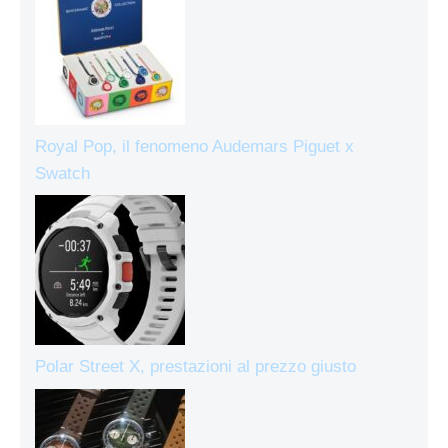
Royal Pop, il fenomeno Audemars Piguet x
Swatch
Polar Street X, prestazioni al prezzo giusto