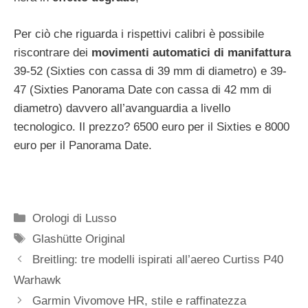
Per ciò che riguarda i rispettivi calibri è possibile
riscontrare dei
movimenti automatici di manifattura
39-52 (Sixties con cassa di 39 mm di diametro) e 39-
47 (Sixties Panorama Date con cassa di 42 mm di
diametro) davvero all’avanguardia a livello
tecnologico. Il prezzo? 6500 euro per il Sixties e 8000
euro per il Panorama Date.
Categorie
Orologi di Lusso
Tag
Glashütte Original
Navigazione
Breitling: tre modelli ispirati all’aereo Curtiss P­40
articolo
Warhawk
Garmin Vivomove HR, stile e raffinatezza