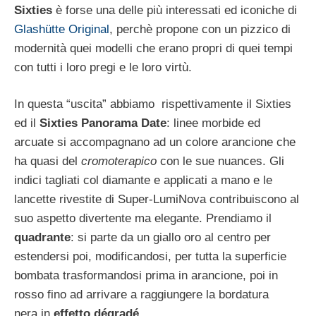
Sixties
è forse una delle più interessati ed iconiche di
Glashütte Original
, perchè propone con un pizzico di
modernità quei modelli che erano propri di quei tempi
con tutti i loro pregi e le loro virtù.
In questa “uscita” abbiamo rispettivamente il Sixties
ed il
Sixties Panorama Date
: linee morbide ed
arcuate si accompagnano ad un colore arancione che
ha quasi del
cromoterapico
con le sue nuances. Gli
indici tagliati col diamante e applicati a mano e le
lancette rivestite di Super-LumiNova contribuiscono al
suo aspetto divertente ma elegante. Prendiamo il
quadrante
: si parte da un giallo oro al centro per
estendersi poi, modificandosi, per tutta la superficie
bombata trasformandosi prima in arancione, poi in
rosso fino ad arrivare a raggiungere la bordatura
nera in
effetto dégradé
,