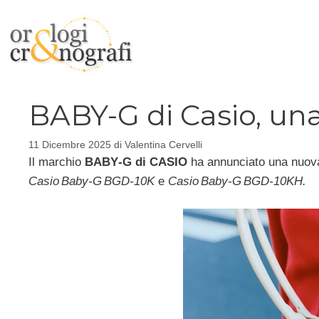
Vai
al
contenuto
BABY-G di Casio, un
11 Dicembre 2025
di
Valentina Cervelli
Il marchio
BABY‑G di CASIO
ha annunciato una nuova 
Casio Baby‑G BGD‑10K
e
Casio Baby‑G BGD‑10KH.