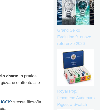
Grand Seiko
Evolution 9, nuove
referenze 2026
rio charm
in pratica.
giovane e attento alle
Royal Pop, il
fenomeno Audemars
HOCK
: stessa filosofia
Piguet x Swatch
pio.