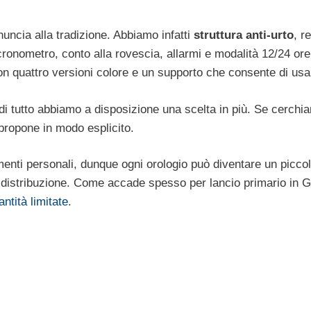
ncia alla tradizione. Abbiamo infatti
struttura anti-urto
, r
 cronometro, conto alla rovescia, allarmi e modalità 12/24 or
n quattro versioni colore e un supporto che consente di us
di tutto abbiamo a disposizione una scelta in più. Se cerchi
 propone in modo esplicito.
enti personali, dunque ogni orologio può diventare un piccol
la distribuzione. Come accade spesso per lancio primario in G
antità limitate
.