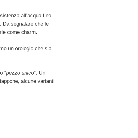
esistenza all’acqua fino
e. Da segnalare che le
arle come charm.
amo un orologio che sia
o “
pezzo unico
”. Un
iappone, alcune varianti