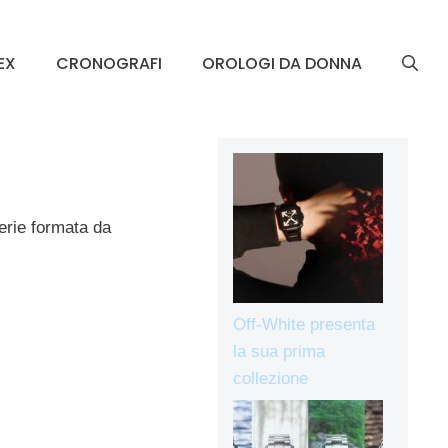
EX
CRONOGRAFI
OROLOGI DA DONNA
erie formata da
Off-White presenta
la sua prima
collezione