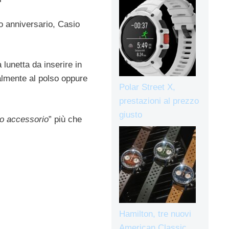
o anniversario, Casio
 lunetta da inserire in
nalmente al polso oppure
Polar Street X,
prestazioni al prezzo
giusto
io accessorio
” più che
Hamilton, tre nuovi
American Classic