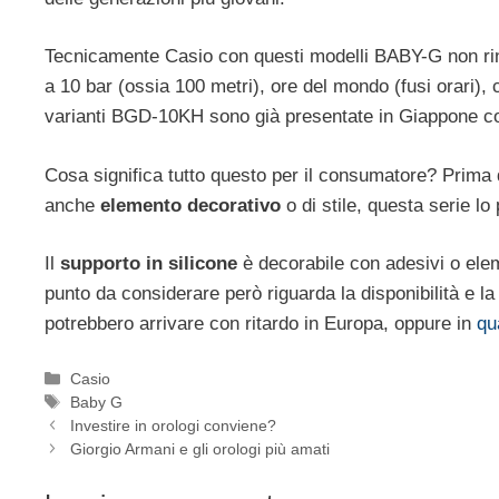
Tecnicamente Casio con questi modelli BABY-G non rinu
a 10 bar (ossia 100 metri), ore del mondo (fusi orari),
varianti BGD-10KH sono già presentate in Giappone co
Cosa significa tutto questo per il consumatore? Prima 
anche
elemento decorativo
o di stile, questa serie lo
Il
supporto in silicone
è decorabile con adesivi o elem
punto da considerare però riguarda la disponibilità e 
potrebbero arrivare con ritardo in Europa, oppure in
qu
Categorie
Casio
Tag
Baby G
Navigazione
Investire in orologi conviene?
articolo
Giorgio Armani e gli orologi più amati