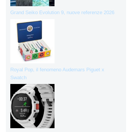
Grand Seiko Evolution 9, nuove referenze 2026
Royal Pop, il fenomeno Audemars Piguet x
Swatch