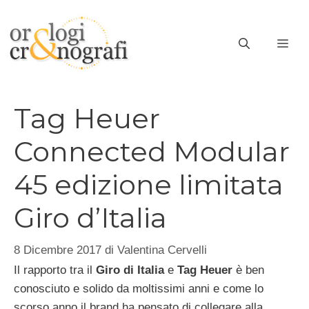
Vai
al
ME
contenuto
Tag Heuer
Connected Modular
45 edizione limitata
Giro d’Italia
8 Dicembre 2017
di
Valentina Cervelli
Il rapporto tra il
Giro di Italia
e
Tag Heuer
è ben
conosciuto e solido da moltissimi anni e come lo
scorso anno il brand ha pensato di collegare alla