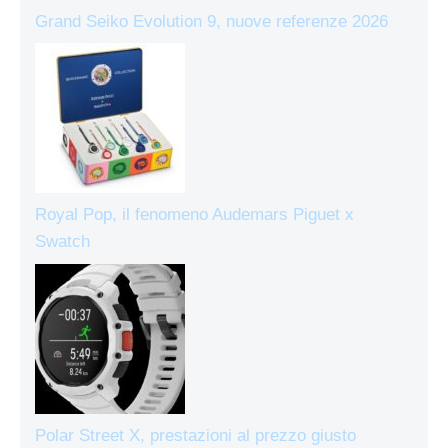
Grand Seiko Evolution 9, nuove referenze 2026
Royal Pop, il fenomeno Audemars Piguet x
Swatch
Polar Street X, prestazioni al prezzo giusto