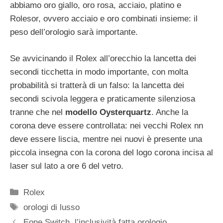
abbiamo oro giallo, oro rosa, acciaio, platino e
Rolesor, ovvero acciaio e oro combinati insieme: il
peso dell’orologio sarà importante.
Se avvicinando il Rolex all’orecchio la lancetta dei
secondi ticchetta in modo importante, con molta
probabilità si tratterà di un falso: la lancetta dei
secondi scivola leggera e praticamente silenziosa
tranne che nel
modello Oysterquartz
. Anche la
corona deve essere controllata: nei vecchi Rolex nn
deve essere liscia, mentre nei nuovi è presente una
piccola insegna con la corona del logo corona incisa al
laser sul lato a ore 6 del vetro.
Categorie
Rolex
Tag
orologi di lusso
Navigazione
Eone Switch, l’inclusività fatta orologio