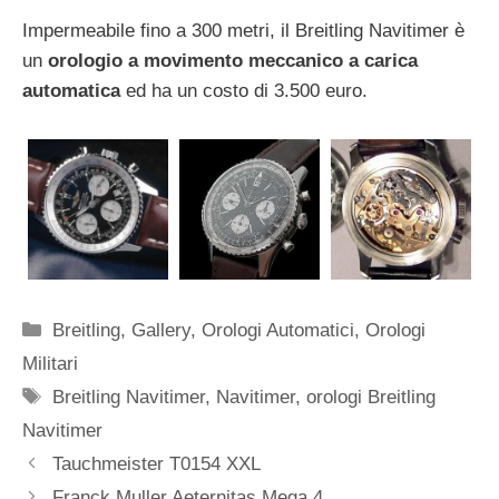
Impermeabile fino a 300 metri, il Breitling Navitimer è
un
orologio a movimento meccanico a carica
automatica
ed ha un costo di 3.500 euro.
Categorie
Breitling
,
Gallery
,
Orologi Automatici
,
Orologi
Militari
Tag
Breitling Navitimer
,
Navitimer
,
orologi Breitling
Navitimer
Navigazione
Tauchmeister T0154 XXL
articolo
Franck Muller Aeternitas Mega 4