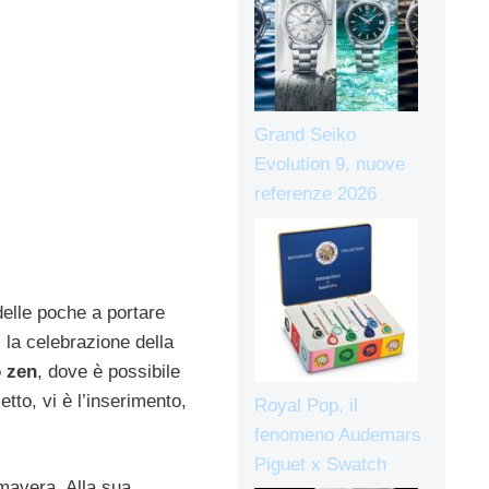
Grand Seiko
Evolution 9, nuove
referenze 2026
delle poche a portare
la celebrazione della
 zen
, dove è possibile
tto, vi è l’inserimento,
Royal Pop, il
fenomeno Audemars
Piguet x Swatch
mavera. Alla sua