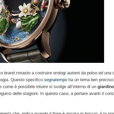
ico brand rimasto a costruire orologi automi da polso ed una 
ologia. Questo specifico
segnatempo
ha un tema ben preciso: 
e come è possibile intuire si svolge all’interno di un
giardino
uirsi delle stagioni. In questo caso, a portare avanti il conce
rla che indica quando il fiore è ancora in boccio: è la pri