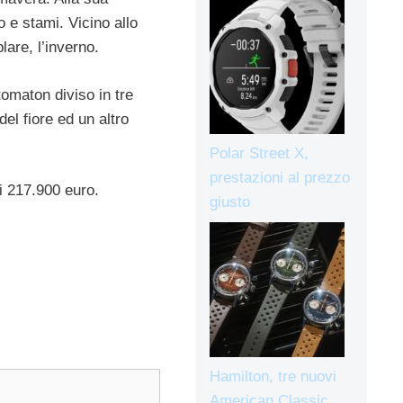
lo e stami. Vicino allo
are, l’inverno.
omaton diviso in tre
del fiore ed un altro
Polar Street X,
prestazioni al prezzo
i 217.900 euro.
giusto
Hamilton, tre nuovi
American Classic