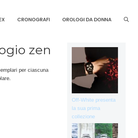
EX
CRONOGRAFI
OROLOGI DA DONNA
ogio zen
emplari per ciascuna
lare.
Off-White presenta
la sua prima
collezione