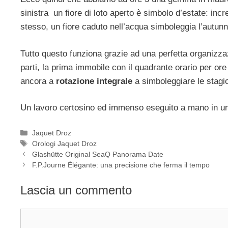
sinistra un fiore di loto aperto è simbolo d’estate: incred
stesso, un fiore caduto nell’acqua simboleggia l’autun
Tutto questo funziona grazie ad una perfetta organizz
parti, la prima immobile con il quadrante orario per ore 
ancora a
rotazione integrale
a simboleggiare le stagio
Un lavoro certosino ed immenso eseguito a mano in un o
Categorie
Jaquet Droz
Tag
Orologi Jaquet Droz
Navigazione
Glashütte Original SeaQ Panorama Date
articolo
F.P.Journe Élégante: una precisione che ferma il tempo
Lascia un commento
Commento