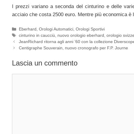
I prezzi variano a seconda del cinturino e delle varie
acciaio che costa 2500 euro. Mentre più economica è la
Categorie
Eberhard
,
Orologi Automatici
,
Orologi Sportivi
Tag
cinturino in caucciù
,
nuovo orologio eberhard
,
orologio svizz
Navigazione
JeanRichard ritorna agli anni ’60 con la collezione Diversco
articolo
Centigraphe Souverain, nuovo cronografo per F.P. Journe
Lascia un commento
Commento