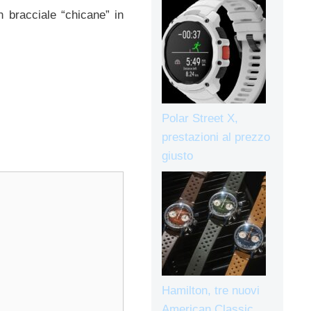
n bracciale “chicane” in
Polar Street X,
prestazioni al prezzo
giusto
Hamilton, tre nuovi
American Classic