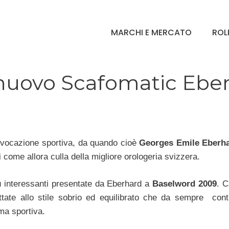
MARCHI E MERCATO
ROL
 nuovo Scafomatic Ebe
a vocazione sportiva, da quando cioè
Georges Emile Eberh
 come allora culla della migliore orologeria svizzera.
iù interessanti presentate da Eberhard a
Baselword 2009
. C
ttate allo stile sobrio ed equilibrato che da sempre con
ma sportiva.