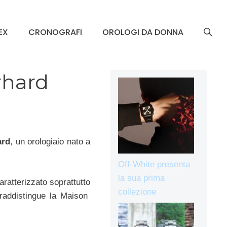
EX
CRONOGRAFI
OROLOGI DA DONNA
rhard
ard
, un orologiaio nato a
Off-White presenta
la sua prima
aratterizzato soprattutto
collezione
traddistingue la Maison