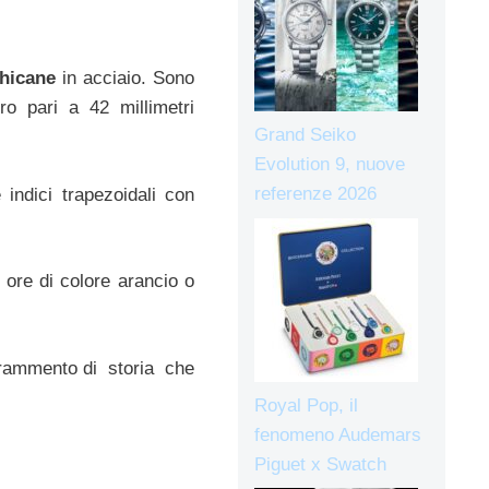
hicane
in acciaio. Sono
o pari a 42 millimetri
Grand Seiko
Evolution 9, nuove
referenze 2026
indici trapezoidali con
 ore di colore arancio o
 frammento di storia che
Royal Pop, il
fenomeno Audemars
Piguet x Swatch