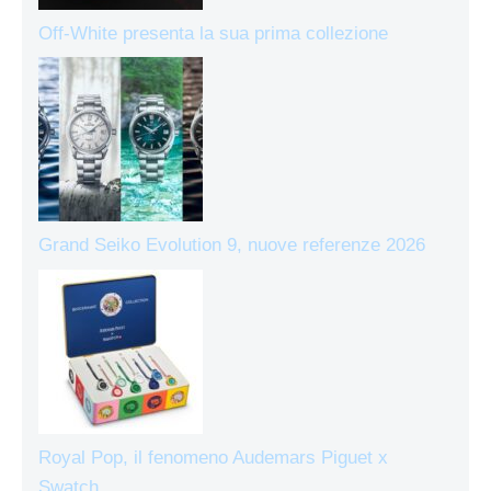
Off-White presenta la sua prima collezione
Grand Seiko Evolution 9, nuove referenze 2026
Royal Pop, il fenomeno Audemars Piguet x
Swatch