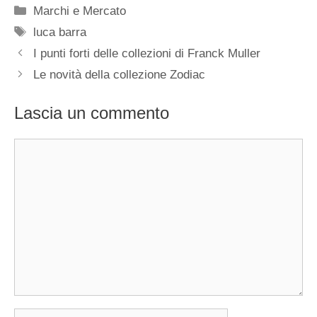
Categorie
Marchi e Mercato
Tag
luca barra
Navigazione
I punti forti delle collezioni di Franck Muller
articolo
Le novità della collezione Zodiac
Lascia un commento
Commento