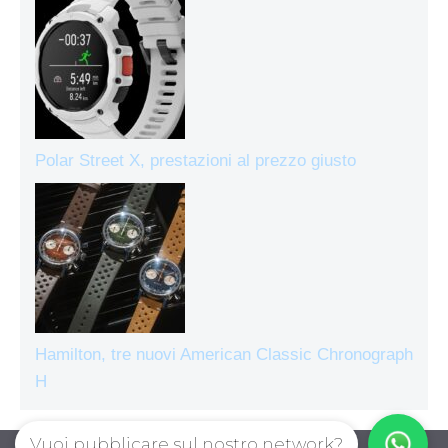
Polar Street X, prestazioni al prezzo giusto
Hamilton, tre nuovi American Classic Chronograph
H
Vuoi pubblicare sul nostro network?