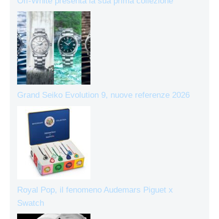
Off-White presenta la sua prima collezione
Grand Seiko Evolution 9, nuove referenze 2026
Royal Pop, il fenomeno Audemars Piguet x
Swatch