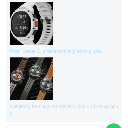
Polar Street X, prestazioni al prezzo giusto
Hamilton, tre nuovi American Classic Chronograph
H