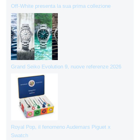
Off-White presenta la sua prima collezione
Grand Seiko Evolution 9, nuove referenze 2026
Royal Pop, il fenomeno Audemars Piguet x
Swatch