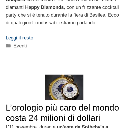
diamanti
Happy Diamonds
, con un frizzante cocktail
party che si è tenuto durante la fiera di Basilea. Ecco
di quali gioielli indossabili stiamo parlando.
Leggi il resto
Categorie
Eventi
L’orologio più caro del mondo
costa 24 milioni di dollari
L’11 novembre, durante
un’asta da Sotheby’s a