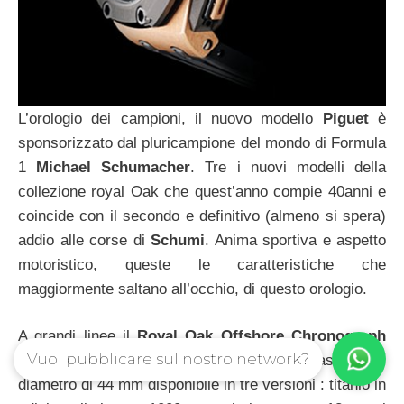
L’orologio dei campioni, il nuovo modello
Piguet
è
sponsorizzato dal pluricampione del mondo di Formula
1
Michael Schumacher
. Tre i nuovi modelli della
collezione royal Oak che quest’anno compie 40anni e
coincide con il secondo e definitivo (almeno si spera)
addio alle corse di
Schumi
. Anima sportiva e aspetto
motoristico, queste le caratteristiche che
maggiormente saltano all’occhio, di questo orologio.
A grandi linee il
Royal Oak Offshore Chronograph
Vuoi pubblicare sul nostro network?
Michael Schumacher
presenta una cassa del
diametro di 44 mm disponibile in tre versioni : titanio in