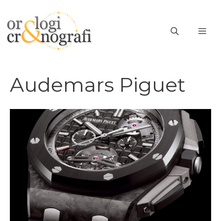
Vai
al
ME
contenuto
Audemars Piguet