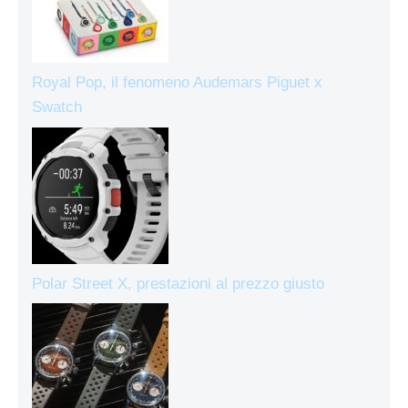
Royal Pop, il fenomeno Audemars Piguet x
Swatch
Polar Street X, prestazioni al prezzo giusto