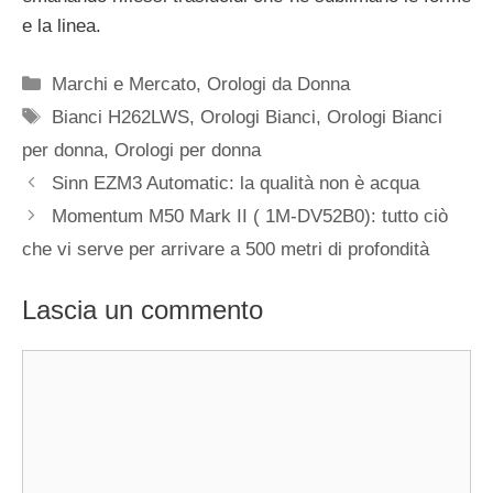
e la linea.
Categorie
Marchi e Mercato
,
Orologi da Donna
Tag
Bianci H262LWS
,
Orologi Bianci
,
Orologi Bianci
per donna
,
Orologi per donna
Navigazione
Sinn EZM3 Automatic: la qualità non è acqua
articolo
Momentum M50 Mark II ( 1M-DV52B0): tutto ciò
che vi serve per arrivare a 500 metri di profondità
Lascia un commento
Commento