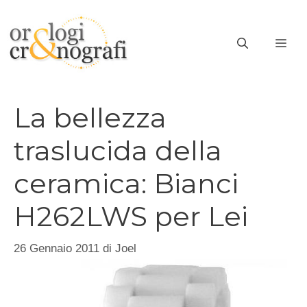
Vai
al
ME
contenuto
La bellezza
traslucida della
ceramica: Bianci
H262LWS per Lei
26 Gennaio 2011
di
Joel