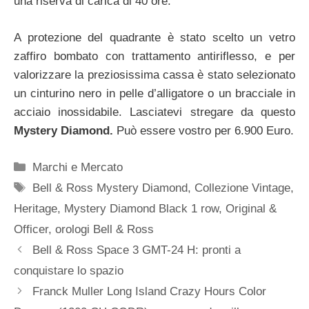
una riserva di carica di 40 ore.
A protezione del quadrante è stato scelto un vetro
zaffiro bombato con trattamento antiriflesso, e per
valorizzare la preziosissima cassa è stato selezionato
un cinturino nero in pelle d’alligatore o un bracciale in
acciaio inossidabile. Lasciatevi stregare da questo
Mystery Diamond.
Può essere vostro per 6.900 Euro.
Categorie
Marchi e Mercato
Tag
Bell & Ross Mystery Diamond
,
Collezione Vintage
,
Heritage
,
Mystery Diamond Black 1 row
,
Original &
Officer
,
orologi Bell & Ross
Navigazione
Bell & Ross Space 3 GMT-24 H: pronti a
articolo
conquistare lo spazio
Franck Muller Long Island Crazy Hours Color