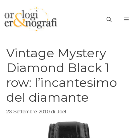
Vai
al
ME
contenuto
Vintage Mystery
Diamond Black 1
row: l’incantesimo
del diamante
23 Settembre 2010
di
Joel