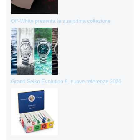
Off-White presenta la sua prima collezione
Grand Seiko Evolution 9, nuove referenze 2026