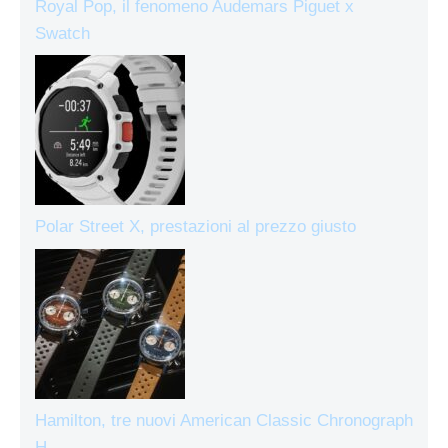
Royal Pop, il fenomeno Audemars Piguet x
Swatch
Polar Street X, prestazioni al prezzo giusto
Hamilton, tre nuovi American Classic Chronograph
H