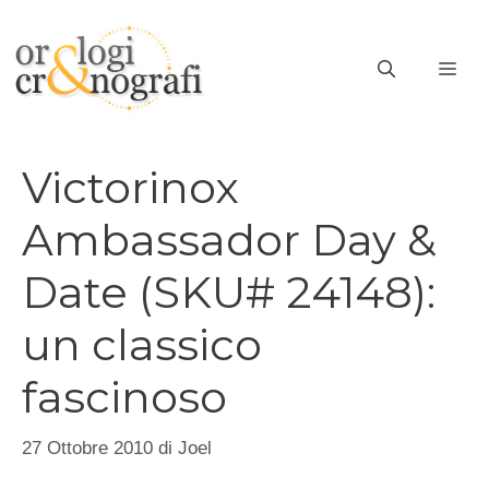
Vai
al
ME
contenuto
Victorinox
Ambassador Day &
Date (SKU# 24148):
un classico
fascinoso
27 Ottobre 2010
di
Joel