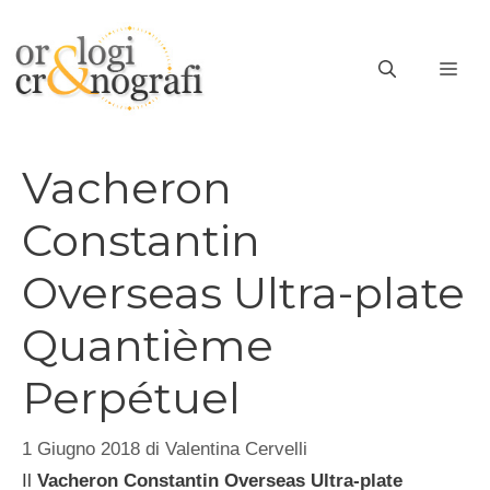
Vai
al
ME
contenuto
Vacheron
Constantin
Overseas Ultra-plate
Quantième
Perpétuel
1 Giugno 2018
di
Valentina Cervelli
Il
Vacheron Constantin Overseas Ultra-plate