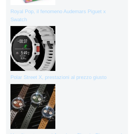
Royal Pop, il fenomeno Audemars Piguet x
Swatch
Polar Street X, prestazioni al prezzo giusto