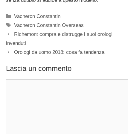
senza dubbio si addice a questo modello.
Categorie
Vacheron Constantin
Tag
Vacheron Constantin Overseas
Navigazione
Richemont compra e distrugge i suoi orologi
articolo
invenduti
Orologi da uomo 2018: cosa fa tendenza
Lascia un commento
Commento