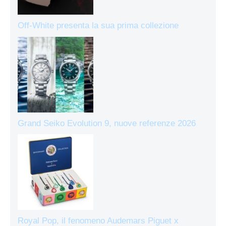
Off-White presenta la sua prima collezione
Grand Seiko Evolution 9, nuove referenze 2026
Royal Pop, il fenomeno Audemars Piguet x