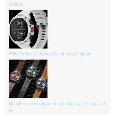
Swatch
Polar Street X, prestazioni al prezzo giusto
Hamilton, tre nuovi American Classic Chronograph
H