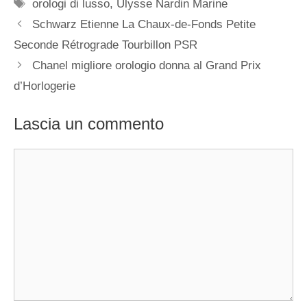
Tag
orologi di lusso
,
Ulysse Nardin Marine
Navigazione
Schwarz Etienne La Chaux-de-Fonds Petite
articolo
Seconde Rétrograde Tourbillon PSR
Chanel migliore orologio donna al Grand Prix
d’Horlogerie
Lascia un commento
Commento