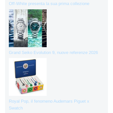
Off-White presenta la sua prima collezione
Grand Seiko Evolution 9, nuove referenze 2026
Royal Pop, il fenomeno Audemars Piguet x
Swatch