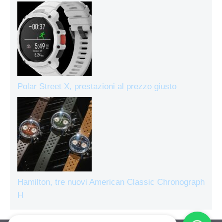
Polar Street X, prestazioni al prezzo giusto
Hamilton, tre nuovi American Classic Chronograph
H