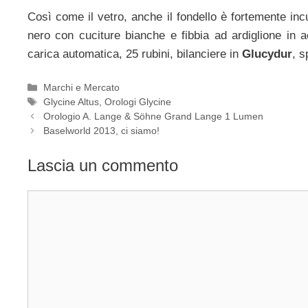
Così come il vetro, anche il fondello è fortemente incu
nero con cuciture bianche e fibbia ad ardiglione in
carica automatica, 25 rubini, bilanciere in
Glucydur
, s
Categorie
Marchi e Mercato
Tag
Glycine Altus
,
Orologi Glycine
Navigazione
Orologio A. Lange & Söhne Grand Lange 1 Lumen
articolo
Baselworld 2013, ci siamo!
Lascia un commento
Commento