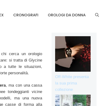
EX
CRONOGRAFI
OROLOGI DA DONNA
 chi cerca un orologio
are: si tratta di Glycine
 a tutte le situazioni,
orte personalità.
Off-White presenta
la sua prima
era
, ma con una cassa
collezione
nee tondeggianti vicine
i modelli, ma una nuova
ge casse di forma alla