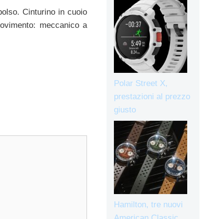
polso. Cinturino in cuoio
 Movimento: meccanico a
Polar Street X,
prestazioni al prezzo
giusto
Hamilton, tre nuovi
American Classic