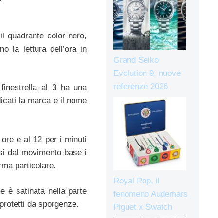
 il quadrante color nero,
o la lettura dell’ora in
Grand Seiko
Evolution 9, nuove
referenze 2026
finestrella al 3 ha una
icati la marca e il nome
 ore e al 12 per i minuti
essi dal movimento base i
rma particolare.
Royal Pop, il
re è satinata nella parte
fenomeno Audemars
 protetti da sporgenze.
Piguet x Swatch