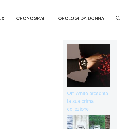
EX
CRONOGRAFI
OROLOGI DA DONNA
Off-White presenta
la sua prima
collezione