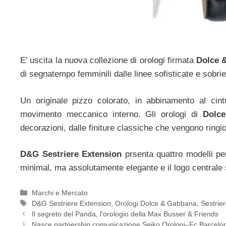
E’ uscita la nuova collezione di orologi firmata
Dolce 
di segnatempo femminili dalle linee sofisticate e sobri
Un originale pizzo colorato, in abbinamento al cint
movimento meccanico interno. Gli orologi di
Dolce
decorazioni, dalle finiture classiche che vengono ringio
D&G Sestriere Extension
prsenta quattro modelli per 
minimal, ma assolutamente elegante e il logo centrale s
Categorie
Marchi e Mercato
Tag
D&G Sestriere Extension
,
Orologi Dolce & Gabbana
,
Sestrie
Navigazione
Il segreto del Panda, l’orologio della Max Busser & Friends
articolo
Nasce partnership comunicazione Seiko Orologi–Fc Barcelo