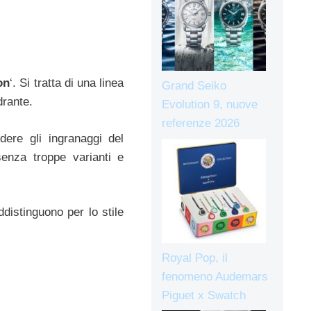
on
‘. Si tratta di una linea
Grand Seiko
drante.
Evolution 9, nuove
referenze 2026
dere gli ingranaggi del
senza troppe varianti e
ddistinguono per lo stile
Royal Pop, il
fenomeno Audemars
Piguet x Swatch