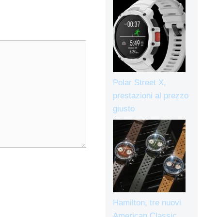
Polar Street X,
prestazioni al prezzo
giusto
Hamilton, tre nuovi
American Classic