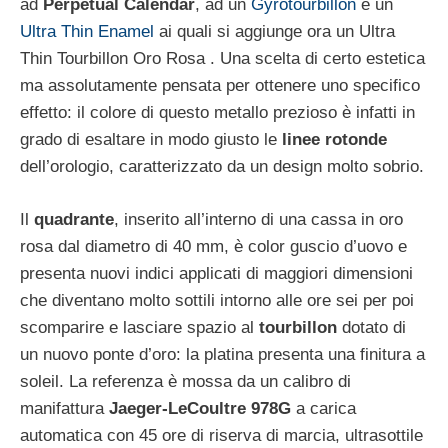
ad
Perpetual Calendar
, ad un
Gyrotourbillon
e un
Ultra Thin Enamel
ai quali si aggiunge ora un Ultra
Thin Tourbillon Oro Rosa . Una scelta di certo estetica
ma assolutamente pensata per ottenere uno specifico
effetto: il colore di questo metallo prezioso è infatti in
grado di esaltare in modo giusto le
linee rotonde
dell’orologio, caratterizzato da un design molto sobrio.
Il
quadrante
, inserito all’interno di una cassa in oro
rosa dal diametro di 40 mm, è color guscio d’uovo e
presenta nuovi indici applicati di maggiori dimensioni
che diventano molto sottili intorno alle ore sei per poi
scomparire e lasciare spazio al
tourbillon
dotato di
un nuovo ponte d’oro: la platina presenta una finitura a
soleil. La referenza è mossa da un calibro di
manifattura
Jaeger-LeCoultre 978G
a carica
automatica con 45 ore di riserva di marcia, ultrasottile