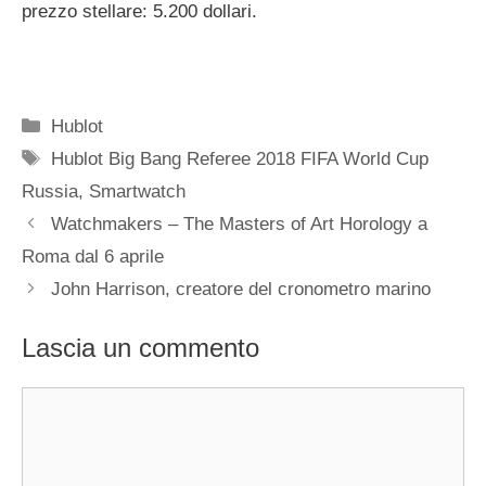
prezzo stellare: 5.200 dollari.
Categorie
Hublot
Tag
Hublot Big Bang Referee 2018 FIFA World Cup
Russia
,
Smartwatch
Navigazione
Watchmakers – The Masters of Art Horology a
articolo
Roma dal 6 aprile
John Harrison, creatore del cronometro marino
Lascia un commento
Commento