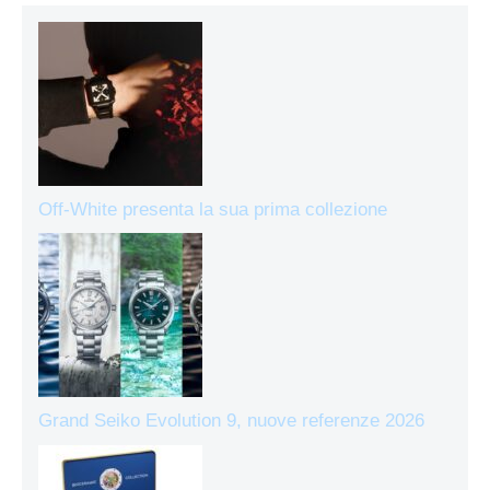
Off-White presenta la sua prima collezione
Grand Seiko Evolution 9, nuove referenze 2026