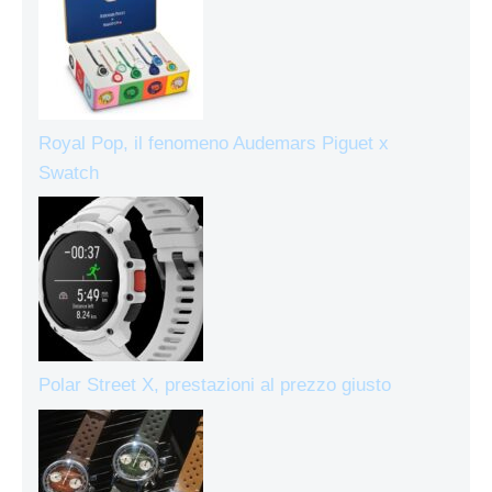
Royal Pop, il fenomeno Audemars Piguet x
Swatch
Polar Street X, prestazioni al prezzo giusto