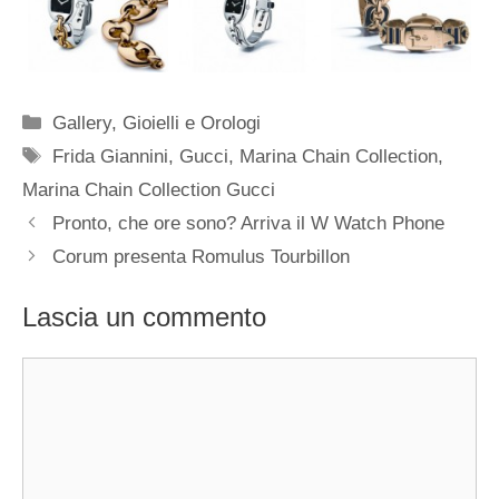
Categorie
Gallery
,
Gioielli e Orologi
Tag
Frida Giannini
,
Gucci
,
Marina Chain Collection
,
Marina Chain Collection Gucci
Navigazione
Pronto, che ore sono? Arriva il W Watch Phone
articolo
Corum presenta Romulus Tourbillon
Lascia un commento
Commento