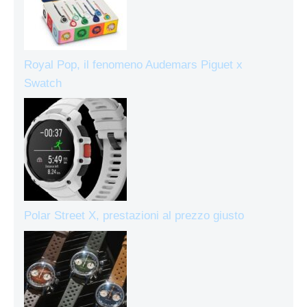
Royal Pop, il fenomeno Audemars Piguet x
Swatch
Polar Street X, prestazioni al prezzo giusto