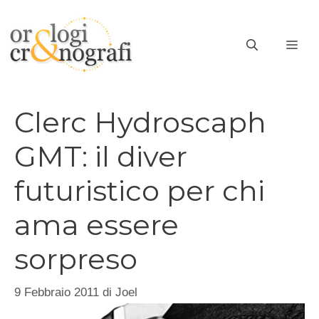
Vai
al
ME
contenuto
Clerc Hydroscaph
GMT: il diver
futuristico per chi
ama essere
sorpreso
9 Febbraio 2011
di
Joel