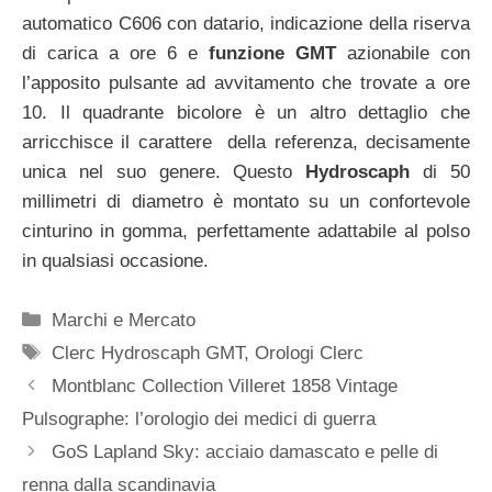
automatico C606 con datario, indicazione della riserva
di carica a ore 6 e
funzione GMT
azionabile con
l’apposito pulsante ad avvitamento che trovate a ore
10. Il quadrante bicolore è un altro dettaglio che
arricchisce il carattere della referenza, decisamente
unica nel suo genere. Questo
Hydroscaph
di 50
millimetri di diametro è montato su un confortevole
cinturino in gomma, perfettamente adattabile al polso
in qualsiasi occasione.
Categorie
Marchi e Mercato
Tag
Clerc Hydroscaph GMT
,
Orologi Clerc
Navigazione
Montblanc Collection Villeret 1858 Vintage
articolo
Pulsographe: l’orologio dei medici di guerra
GoS Lapland Sky: acciaio damascato e pelle di
renna dalla scandinavia