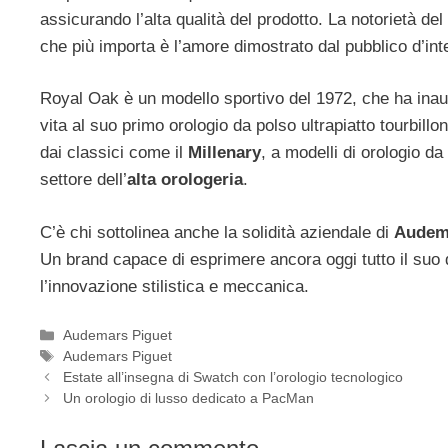
assicurando l’alta qualità del prodotto. La notorietà de
che più importa è l’amore dimostrato dal pubblico d’int
Royal Oak è un modello sportivo del 1972, che ha inaug
vita al suo primo orologio da polso ultrapiatto tourbill
dai classici come il
Millenary
, a modelli di orologio d
settore dell’
alta orologeria
.
C’è chi sottolinea anche la solidità aziendale di
Audem
Un brand capace di esprimere ancora oggi tutto il suo di
l’innovazione stilistica e meccanica.
Categorie
Audemars Piguet
Tag
Audemars Piguet
Navigazione
Estate all’insegna di Swatch con l’orologio tecnologico
articolo
Un orologio di lusso dedicato a PacMan