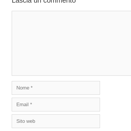
Lascia un commento
Commento
Nome
Email
Sito
web