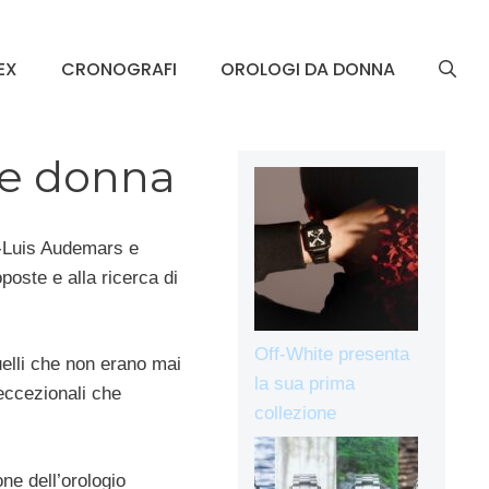
EX
CRONOGRAFI
OROLOGI DA DONNA
 e donna
s-Luis Audemars e
poste e alla ricerca di
Off-White presenta
uelli che non erano mai
la sua prima
 eccezionali che
collezione
one dell’orologio