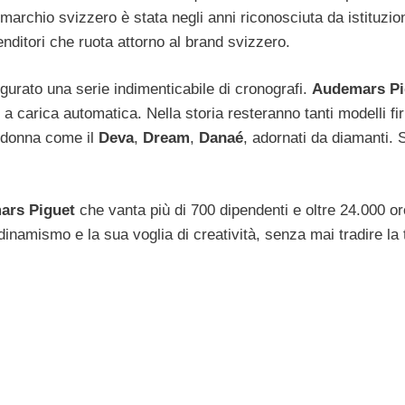
l marchio svizzero è stata negli anni riconosciuta da istituzio
enditori che ruota attorno al brand svizzero.
urato una serie indimenticabile di cronografi.
Audemars Pi
on a carica automatica. Nella storia resteranno tanti modelli f
a donna come il
Deva
,
Dream
,
Danaé
, adornati da diamanti.
ars Piguet
che vanta più di 700 dipendenti e oltre 24.000 or
namismo e la sua voglia di creatività, senza mai tradire la t