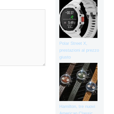
Polar Street X,
prestazioni al prezzo
giusto
Hamilton, tre nuovi
American Classic