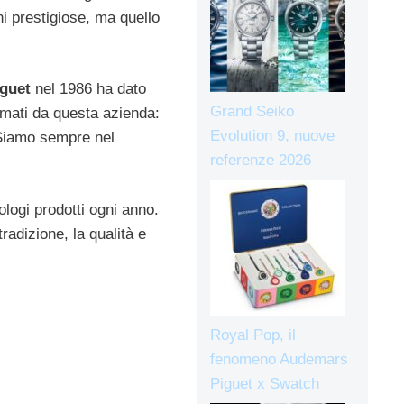
ni prestigiose, ma quello
guet
nel 1986 ha dato
Grand Seiko
irmati da questa azienda:
Evolution 9, nuove
 Siamo sempre nel
referenze 2026
ologi prodotti ogni anno.
radizione, la qualità e
Royal Pop, il
fenomeno Audemars
Piguet x Swatch