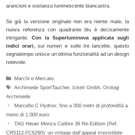
arancioni e sostanza luminescente biancastra.
Se già la versione originale non era niente male, la
nuova referenza con quadrante blu è decisamente
intrigante.
Con la Superluminova applicata sugli
indici orari,
sui numeri e sulle tre lancette, questo
segnatempo unisce un’ottima funzionalità ad un design
notevole.
Categorie
Marchi e Mercato
Tag
Archimede SportTaucher
,
Ickelr Gmbh
,
Orologi
Archimede
Navigazione
Marcello C Hydrox: fino a 300 metri di profondità a
articolo
meno di 1.000 euro
TAG Heuer Monza Calibre 36 Re-Edition (Ref.
CR5112.FC6290): un vintage dall’appeal irresistibile