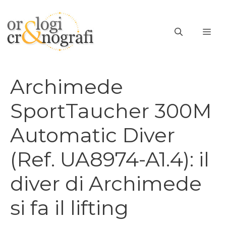
Vai
al
ME
contenuto
Archimede
SportTaucher 300M
Automatic Diver
(Ref. UA8974-A1.4): il
diver di Archimede
si fa il lifting