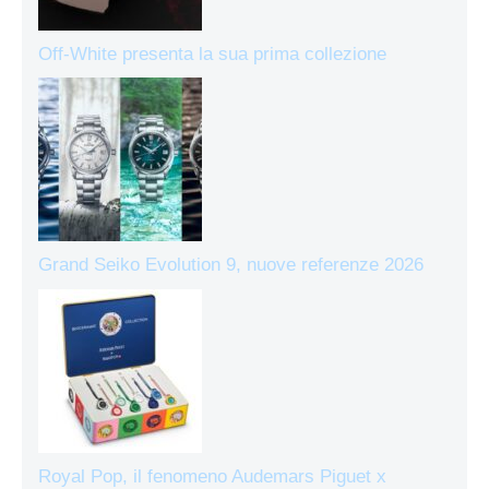
Off-White presenta la sua prima collezione
Grand Seiko Evolution 9, nuove referenze 2026
Royal Pop, il fenomeno Audemars Piguet x