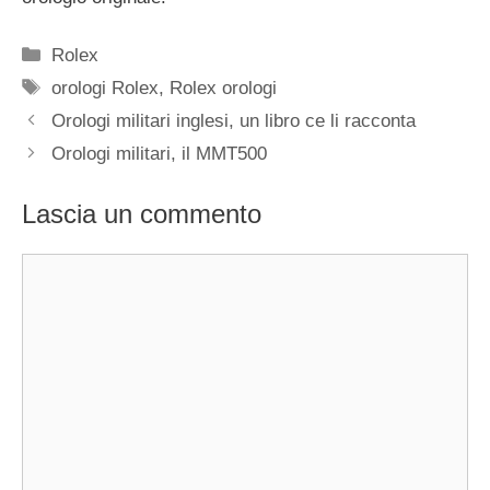
Categorie
Rolex
Tag
orologi Rolex
,
Rolex orologi
Navigazione
Orologi militari inglesi, un libro ce li racconta
articolo
Orologi militari, il MMT500
Lascia un commento
Commento