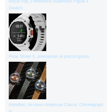
Royal Pop, il fenomeno Audemars Piguet x
Swatch
Polar Street X, prestazioni al prezzo giusto
Hamilton, tre nuovi American Classic Chronograph
H