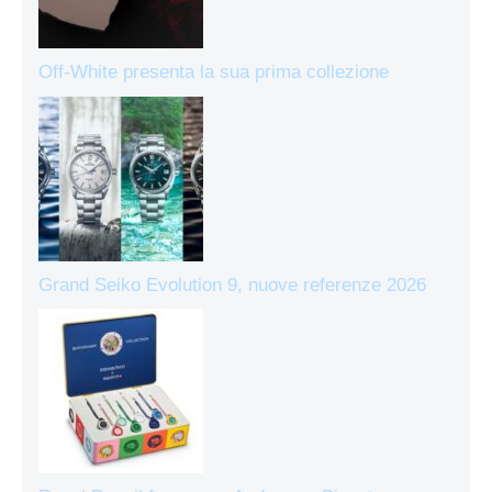
Off-White presenta la sua prima collezione
Grand Seiko Evolution 9, nuove referenze 2026