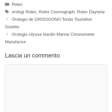
Categorie
Rolex
Tag
orologi Rolex
,
Rolex Cosmograph
,
Rolex Daytona
Navigazione
Orologio de GRISOGONO Tondo Tourbillon
articolo
Gioiello
Orologio Ulysse Nardin Marine Chronometer
Manufactur
Lascia un commento
Commento