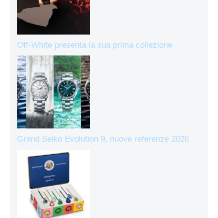
Off-White presenta la sua prima collezione
Grand Seiko Evolution 9, nuove referenze 2026