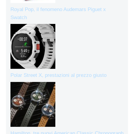
Royal Pop, il fenomeno Audemars Piguet x
Swatch
Polar Street X, prestazioni al prezzo giusto
Hamilton, tre nuovi American Classic Chronograph