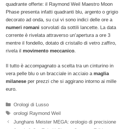
quadrante offerte: il Raymond Weil Maestro Moon
Phase presenta infatti quadranti blu, argento o grigio
decorato ad onda, su cui vi sono indici delle ore a
numeri romani
sorvolati da sottili lancette. La data
corrente è rivelata attraverso un’apertura a ore 3
mentre il fondello, dotato di cristallo di vetro zaffiro,
rivela il
movimento meccanico
.
Il tutto è accompagnato a scelta tra un cinturino in
vera pelle blu o un bracciale in acciaio a
maglia
milanese
per prezzi che si aggirano intorno ai mille
euro.
Categorie
Orologi di Lusso
Tag
orologi Raymond Weil
Navigazione
Junghans Meister MEGA: orologio di precisione
articolo