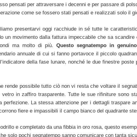
o pensati per attraversare i decenni e per passare di polso
erazione come se fossero stati pensati e realizzati solo il g
liamo presentarvi oggi racchiude in sé tutte le caratteristi
do un movimento dalla fattura impeccabile che sa scandire
condi ma molto di più.
Questo segnatempo in genuin
ndario annuale di cui si fanno portavoce il piccolo quadrant
l’indicatore della fase lunare, nonché le due finestre poste
 rende possibile tutto ciò non vi resta che voltare il segna
 vetro in zaffiro trasparente. Tutte le sue rifiniture sono s
perfezione. La stessa attenzione per i dettagli traspare anc
corrono fiere e impassibili il campo bianco del quadrante st
odrillo e completato da una fibbia in oro rosa, questo esem
tà che solo pochi segnatempo sanno comunicare con tanta sic