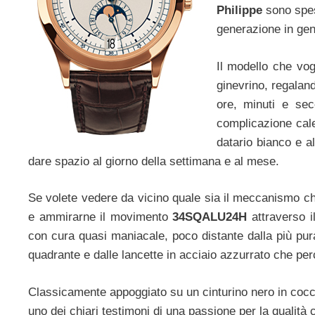
Philippe
sono spess
generazione in gen
Il modello che vog
ginevrino, regalan
ore, minuti e se
complicazione cale
datario bianco e al
dare spazio al giorno della settimana e al mese.
Se volete vedere da vicino quale sia il meccanismo che
e ammirarne il movimento
34SQALU24H
attraverso il
con cura quasi maniacale, poco distante dalla più pura 
quadrante e dalle lancette in acciaio azzurrato che per
Classicamente appoggiato su un cinturino nero in cocc
uno dei chiari testimoni di una passione per la quali