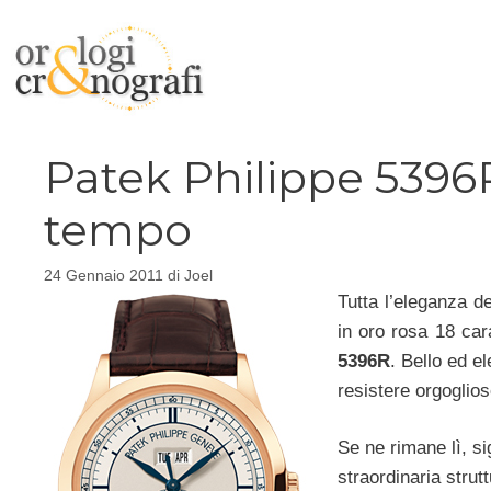
Vai
al
contenuto
Patek Philippe 5396
tempo
24 Gennaio 2011
di
Joel
Tutta l’eleganza d
in oro rosa 18 car
5396R
. Bello ed e
resistere orgoglio
Se ne rimane lì, si
straordinaria strut