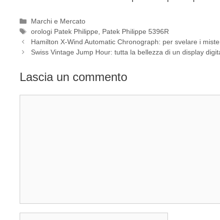
Categorie
Marchi e Mercato
Tag
orologi Patek Philippe
,
Patek Philippe 5396R
Navigazione
Hamilton X-Wind Automatic Chronograph: per svelare i misteri
articolo
Swiss Vintage Jump Hour: tutta la bellezza di un display digit
Lascia un commento
Commento
Nome