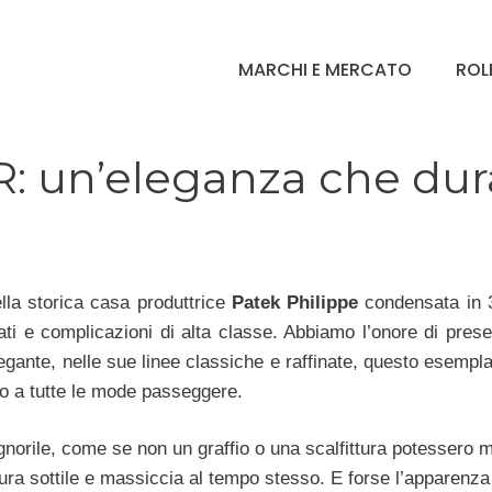
MARCHI E MERCATO
ROL
R: un’eleganza che dur
ella storica casa produttrice
Patek Philippe
condensata in 3
ati e complicazioni di alta classe. Abbiamo l’onore di prese
legante, nelle sue linee classiche e raffinate, questo esempl
so a tutte le mode passeggere.
gnorile, come se non un graffio o una scalfittura potessero m
tura sottile e massiccia al tempo stesso. E forse l’apparenz