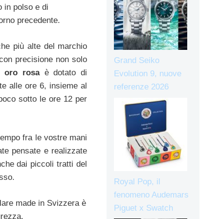
 in polso e di
iorno precedente.
che più alte del marchio
 con precisione non solo
Grand Seiko
o oro rosa
è dotato di
Evolution 9, nuove
e alle ore 6, insieme al
referenze 2026
 poco sotto le ore 12 per
tempo fra le vostre mani
tate pensate e realizzate
he dai piccoli tratti del
esso.
Royal Pop, il
fenomeno Audemars
plare made in Svizzera è
Piguet x Swatch
urezza.