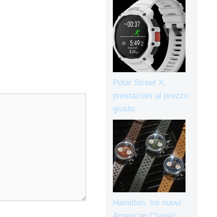
Polar Street X,
prestazioni al prezzo
giusto
Hamilton, tre nuovi
American Classic