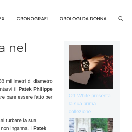
EX
CRONOGRAFI
OROLOGI DA DONNA
a nel
8 millimetri di diametro
ntarvi il
Patek Philippe
Off-White presenta
are pare essere fatto per
la sua prima
collezione
ai turbare la sua
a non inganna. I
Patek