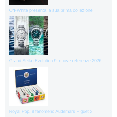
Off-White presenta la sua prima collezione
Grand Seiko Evolution 9, nuove referenze 2026
Royal Pop, il fenomeno Audemars Piguet x