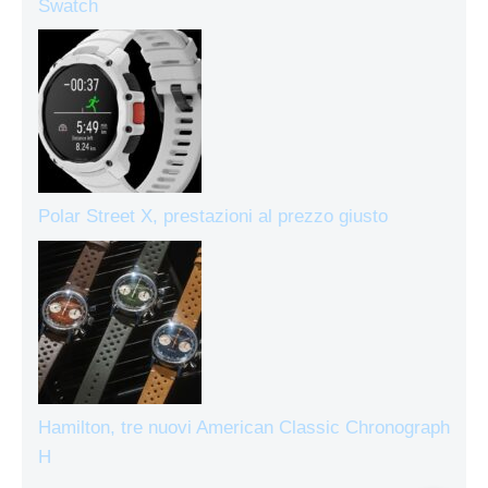
Swatch
Polar Street X, prestazioni al prezzo giusto
Hamilton, tre nuovi American Classic Chronograph
H