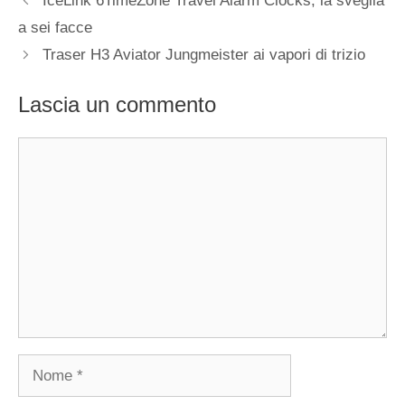
IceLink 6TimeZone Travel Alarm Clocks, la sveglia
articolo
a sei facce
Traser H3 Aviator Jungmeister ai vapori di trizio
Lascia un commento
Commento
Nome