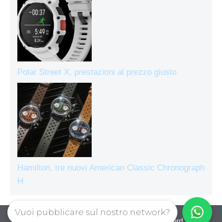
Polar Street X, prestazioni al prezzo giusto
Hamilton, tre nuovi American Classic Chronograph
H
Vuoi pubblicare sul nostro network?
Orologiecronografi © 2026. All right reserverd.