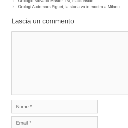
Navigazione
Orologio Movado Master TM, black inside
articolo
Orologi Audemars Piguet, la storia va in mostra a Milano
Lascia un commento
Commento
Nome
Email