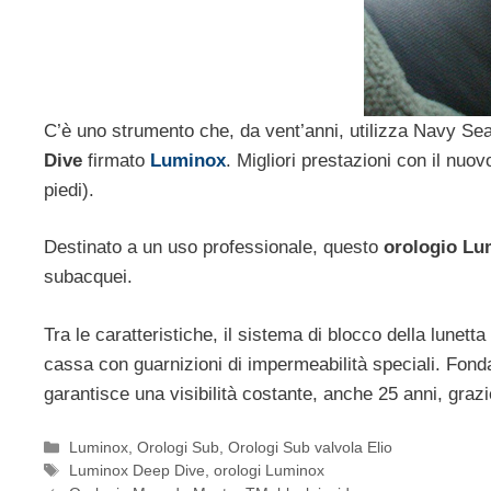
C’è uno strumento che, da vent’anni, utilizza Navy Sea
Dive
firmato
Luminox
. Migliori prestazioni con il nu
piedi).
Destinato a un uso professionale, questo
orologio Lu
subacquei.
Tra le caratteristiche, il sistema di blocco della lunetta
cassa con guarnizioni di impermeabilità speciali. Fond
garantisce una visibilità costante, anche 25 anni, grazie
Categorie
Luminox
,
Orologi Sub
,
Orologi Sub valvola Elio
Tag
Luminox Deep Dive
,
orologi Luminox