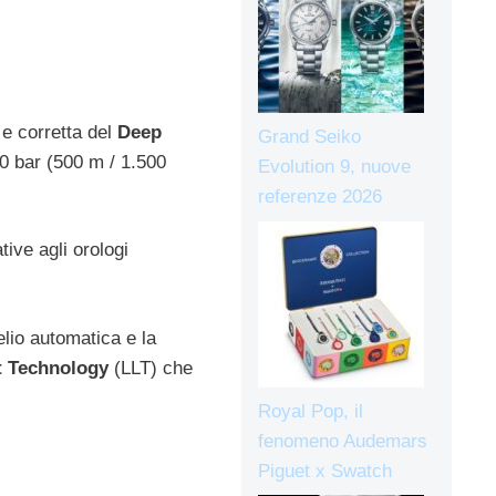
 e corretta del
Deep
Grand Seiko
50 bar (500 m / 1.500
Evolution 9, nuove
referenze 2026
ive agli orologi
’elio automatica e la
t Technology
(LLT) che
Royal Pop, il
fenomeno Audemars
Piguet x Swatch