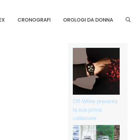
EX
CRONOGRAFI
OROLOGI DA DONNA
Off-White presenta
la sua prima
collezione