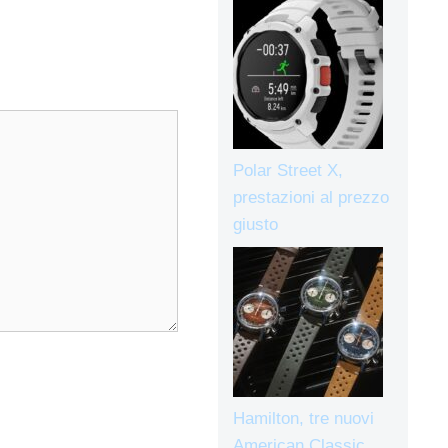
Polar Street X,
prestazioni al prezzo
giusto
Hamilton, tre nuovi
American Classic