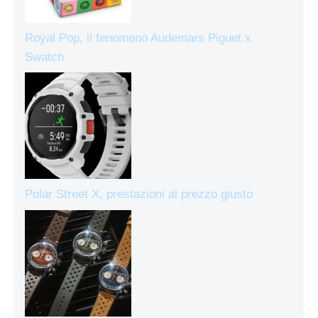
Royal Pop, il fenomeno Audemars Piguet x
Swatch
Polar Street X, prestazioni al prezzo giusto