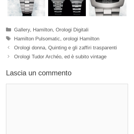
Categorie
Gallery
,
Hamilton
,
Orologi Digitali
Tag
Hamilton Pulsomatic
,
orologi Hamilton
Navigazione
Orologi donna, Quinting e gli zaffiri trasparenti
articolo
Orologi Tudor Archéo, ed è subito vintage
Lascia un commento
Commento