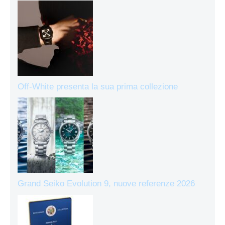
Off-White presenta la sua prima collezione
Grand Seiko Evolution 9, nuove referenze 2026