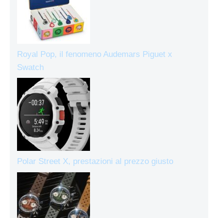
Royal Pop, il fenomeno Audemars Piguet x
Swatch
Polar Street X, prestazioni al prezzo giusto