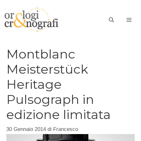
Vai
al
ME
contenuto
Montblanc
Meisterstück
Heritage
Pulsograph in
edizione limitata
30 Gennaio 2014
di
Francesco