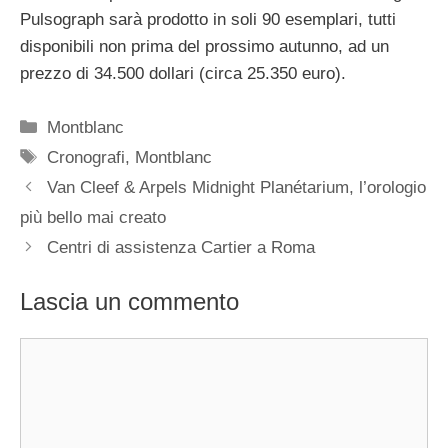
Pulsograph sarà prodotto in soli 90 esemplari, tutti
disponibili non prima del prossimo autunno, ad un
prezzo di 34.500 dollari (circa 25.350 euro).
Categorie
Montblanc
Tag
Cronografi
,
Montblanc
Navigazione
Van Cleef & Arpels Midnight Planétarium, l’orologio
articolo
più bello mai creato
Centri di assistenza Cartier a Roma
Lascia un commento
Commento