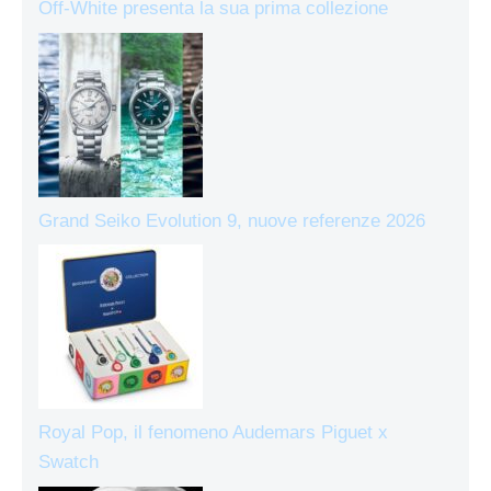
Off-White presenta la sua prima collezione
Grand Seiko Evolution 9, nuove referenze 2026
Royal Pop, il fenomeno Audemars Piguet x
Swatch