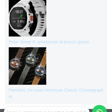
Polar Street X, prestazioni al prezzo giusto
Hamilton, tre nuovi American Classic Chronograph
H