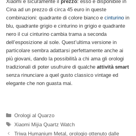
Xiaomi è sicuramente il
prezzo
: esso è disponibile in
Cina ad un prezzo di circa 45 euro in queste
combinazioni: quadrante di colore bianco e
cinturino
in
blu, quadrante grigio e cinturino in grigio e quadrante
nero il cui cinturino cambia trama a seconda
dell’esposizione al sole. Quest’ultima versione in
particolare sembra adattarsi perfettamente anche ai
più giovani, dando la possibilità a chi ama gli orologi
tradizionali di poter usufruire di qualche
attività smart
senza rinunciare a quel gusto classico vintage ed
elegante che non guasta mai.
Categorie
Orologi al Quarzo
Tag
Xiaomi Mijia Quartz Watch
Navigazione
Triwa Humanium Metal, orologio ottenuto dalle