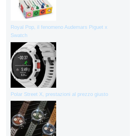
Royal Pop, il fenomeno Audemars Piguet x
Swatch
Polar Street X, prestazioni al prezzo giusto