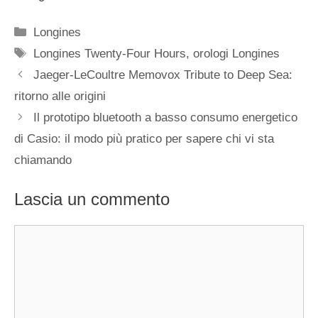
Categorie
Longines
Tag
Longines Twenty-Four Hours
,
orologi Longines
Navigazione
Jaeger-LeCoultre Memovox Tribute to Deep Sea:
articolo
ritorno alle origini
Il prototipo bluetooth a basso consumo energetico
di Casio: il modo più pratico per sapere chi vi sta
chiamando
Lascia un commento
Commento