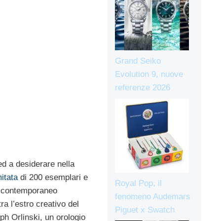
Grand Seiko
Evolution 9, nuove
referenze 2026
ed a desiderare nella
mitata
di 200 esemplari e
Royal Pop, il
ta contemporaneo
fenomeno Audemars
a l’estro creativo del
Piguet x Swatch
aph Orlinski, un orologio