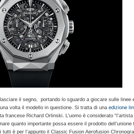
 lasciare il segno, portando lo sguardo a giocare sulle linee 
una volta il modello in questione. Si tratta di una
edizione li
sta francese Richard Orlinski. L’uomo è considerato “l’artis
re quanto importante possa essere il prodotto dell’unione tr
 di tutti è per l’appunto il Classic Fusion Aerofusion Chronogr