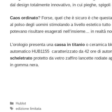
dal design totalmente innovativo, in cui pieghe, spigoli e
Caos ordinato
? Forse, quel che è sicuro è che questa
al polso degli uomini stimolando a livello estetico tutt
potevano risultare esagerati nell’insieme… in realtà non
L’orologio presenta una
cassa in titanio
o ceramica blu,
automatico HUB1155 caratterizzato da 42 ore di autonom
scheletrato
protetto da vetro zaffiro lancette rodiate 
in gomma nera.
Categorie
Hublot
Tag
edizione limitata