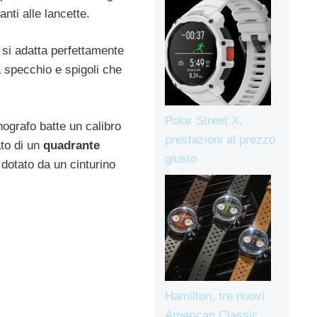
anti alle lancette.
 si adatta perfettamente
a specchio e spigoli che
Polar Street X,
nografo batte un calibro
prestazioni al prezzo
ato di un
quadrante
giusto
 dotato da un cinturino
Hamilton, tre nuovi
American Classic