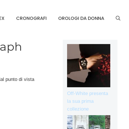
EX
CRONOGRAFI
OROLOGI DA DONNA
raph
al punto di vista
Off-White presenta
la sua prima
collezione