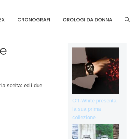
EX
CRONOGRAFI
OROLOGI DA DONNA
ve
ia scelta: ed i due
Off-White presenta
la sua prima
collezione