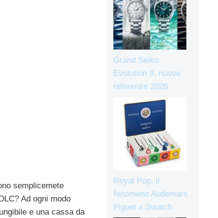
Grand Seiko
Evolution 9, nuove
referenze 2026
Royal Pop, il
 sono semplicemete
fenomeno Audemars
o DLC? Ad ogni modo
Piguet x Swatch
iungibile e una cassa da