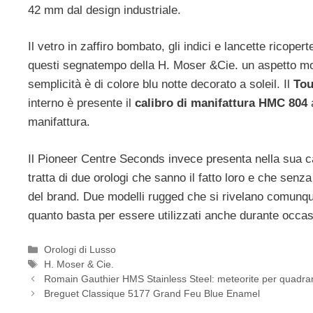
42 mm dal design industriale.
Il vetro in zaffiro bombato, gli indici e lancette ricopert
questi segnatempo della H. Moser &Cie. un aspetto mo
semplicità è di colore blu notte decorato a soleil. Il
Tou
interno è presente il
calibro di manifattura HMC 804
a
manifattura.
Il Pioneer Centre Seconds invece presenta nella sua c
tratta di due orologi che sanno il fatto loro e che senz
del brand. Due modelli rugged che si rivelano comunque
quanto basta per essere utilizzati anche durante occas
Categorie
Orologi di Lusso
Tag
H. Moser & Cie.
Navigazione
Romain Gauthier HMS Stainless Steel: meteorite per quadra
articolo
Breguet Classique 5177 Grand Feu Blue Enamel