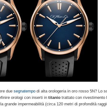
sere due
segnatempo
di alta orologeria in oro rosso 5N? Lo
finire orologi con inserti in
titanio
trattato con rivestiment
lla grande impermeabilità (circa 120 metri di profondità ragg