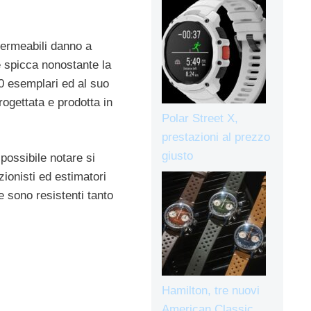
permeabili danno a
 spicca nonostante la
0 esemplari ed al suo
ogettata e prodotta in
Polar Street X,
prestazioni al prezzo
giusto
possibile notare si
zionisti ed estimatori
 sono resistenti tanto
Hamilton, tre nuovi
American Classic