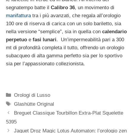
segnatempo batte il
Calibro 36
, un movimento di
manifattura
tra i più avanzati, che regala all’orologio
100 ore di riserva di carica con un solo bariletto, sia
nella versione “semplice”, sia in quella con
calendario
perpetuo
e
fasi lunari
. Un’impermeabilità pari a 300
mt di profondità completa il tutto, offrendo un orologio
subacqueo di alta gamma perfetto sia per lo sportivo
sia per l’appassionato collezionista.
Categorie
Orologi di Lusso
Tag
Glashütte Original
Navigazione
Breguet Classique Tourbillon Extra-Plat Squelette
articolo
5395
Jaquet Droz Magic Lotus Automaton: l’orologio zen