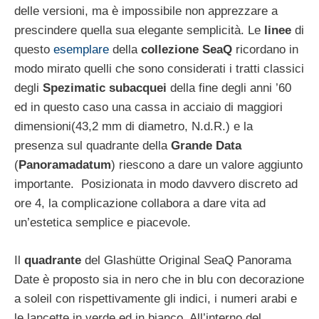
delle versioni, ma è impossibile non apprezzare a
prescindere quella sua elegante semplicità. Le
linee
di
questo
esemplare
della
collezione SeaQ
ricordano in
modo mirato quelli che sono considerati i tratti classici
degli
Spezimatic subacquei
della fine degli anni ’60
ed in questo caso una cassa in acciaio di maggiori
dimensioni(43,2 mm di diametro, N.d.R.) e la
presenza sul quadrante della
Grande Data
(
Panoramadatum
) riescono a dare un valore aggiunto
importante. Posizionata in modo davvero discreto ad
ore 4, la complicazione collabora a dare vita ad
un’estetica semplice e piacevole.
Il
quadrante
del Glashütte Original SeaQ Panorama
Date è proposto sia in nero che in blu con decorazione
a soleil con rispettivamente gli indici, i numeri arabi e
le lancette in verde ed in bianco. All’interno del