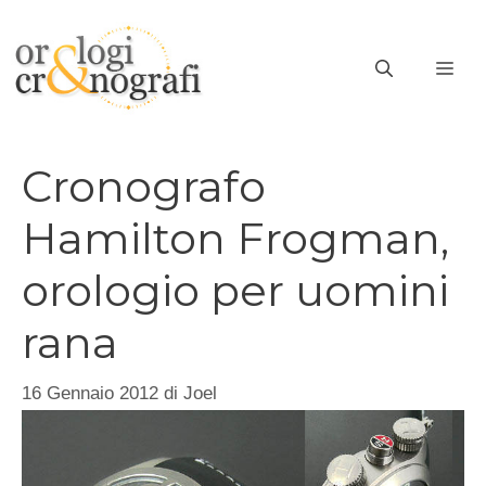
Vai
al
ME
contenuto
Cronografo
Hamilton Frogman,
orologio per uomini
rana
16 Gennaio 2012
di
Joel