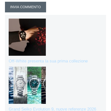
Off-White presenta la sua prima collezione
Grand Seiko Evolution 9, nuove referenze 2026