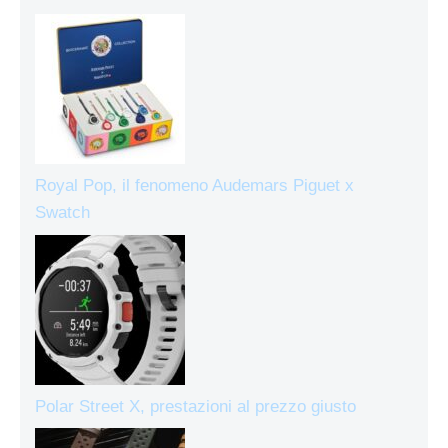
Royal Pop, il fenomeno Audemars Piguet x
Swatch
Polar Street X, prestazioni al prezzo giusto