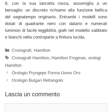
6, con la sua lancetta rossa, assomiglia a un
bersaglio: un discreto richiamo alla funzione bellica
del segnatempo originario. Entrambi i modelli sono
dotati di quadrante nero con datario e numerali
luminosi di facile leggibilità, gialli nel modello sabbiato
e bianchi nella controparte a finitura lucida.
Categorie
Cronografi
,
Hamilton
Tag
Cronografi Hamilton
,
Hamilton Frogman
,
orologi
Hamilton
Navigazione
Orologio Pryngeps Forma Uomo Oro
articolo
Orologio Bulgari Rettangolo
Lascia un commento
Commento