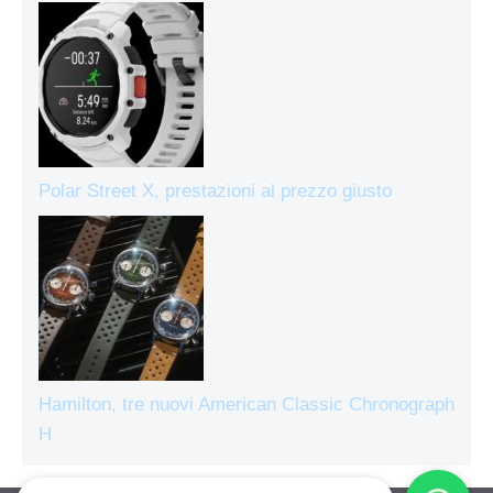
Polar Street X, prestazioni al prezzo giusto
Hamilton, tre nuovi American Classic Chronograph
H