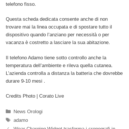
telefono fisso.
Questa scheda dedicata consente anche di non
trovare mai la linea occupata e di spostare tutto il
dispositivo quando l’anziano per necessità o per
vacanza è costretto a lasciare la sua abitazione.
Il telefono Adamo tiene sotto controllo anche la
temperatura dell’ambiente e rileva quella cutanea.
L’azienda controlla a distanza la batteria che dovrebbe
durare 9-10 mesi .
Credits Photo | Corato Live
Categorie
News Orologi
Tag
adamo
Navigazione
Wear Charging Widget trasforma i cronografi in