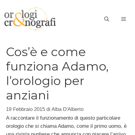
Vai
al
ME
contenuto
Cos’è e come
funziona Adamo,
l’orologio per
anziani
19 Febbraio 2015
di
Alba D'Alberto
A raccontare il funzionamento di questo particolare
orologio che si chiama Adamo, come il primo uomo, è
una rivista pugliese che annuncia con piacere l’arrivo