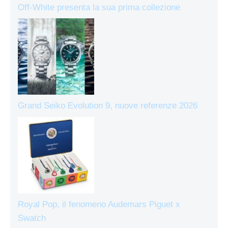
Off-White presenta la sua prima collezione
Grand Seiko Evolution 9, nuove referenze 2026
Royal Pop, il fenomeno Audemars Piguet x
Swatch